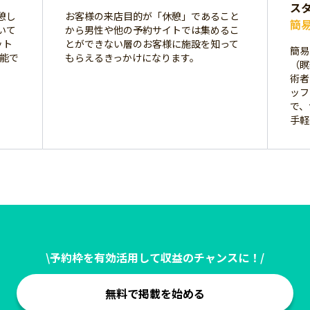
ス
憩し
お客様の来店目的が「休憩」であること
簡
いて
から男性や他の予約サイトでは集めるこ
ット
とができない層のお客様に施設を知って
簡易
可能で
もらえるきっかけになります。
（瞑
術者
ッフ
で、
手軽
\予約枠を有効活用して収益のチャンスに！/
無料で掲載を始める